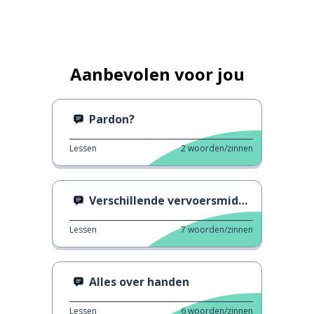
Aanbevolen voor jou
Pardon?
Lessen
2
woorden/zinnen
Verschillende vervoersmiddelen
Lessen
7
woorden/zinnen
Alles over handen
Lessen
6
woorden/zinnen