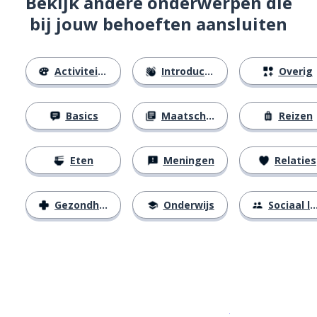
Bekijk andere onderwerpen die
bij jouw behoeften aansluiten
Activiteiten
Introducties
Overig
Basics
Maatschappij
Reizen
Eten
Meningen
Relaties
Gezondheid
Onderwijs
Sociaal leven
Download op de