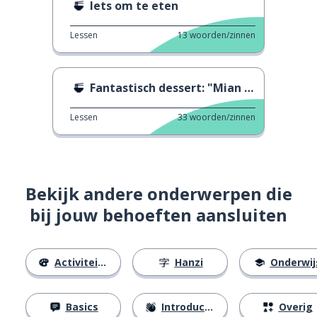
Iets om te eten
Lessen
13
woorden/zinnen
Fantastisch dessert: "Mian Guo'r"
Lessen
33
woorden/zinnen
Bekijk andere onderwerpen die
bij jouw behoeften aansluiten
Activiteiten
Hanzi
Onderwij
Basics
Introducties
Overig