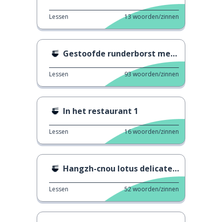
Lessen
13
woorden/zinnen
Gestoofde runderborst met tomaat
Lessen
93
woorden/zinnen
In het restaurant 1
Lessen
16
woorden/zinnen
Hangzh-cnou lotus delicatesse
Lessen
52
woorden/zinnen