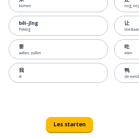
komen
nog; no
běi-jīng
让
Peking
toestaa
要
吃
willen; zullen
eten
我
鸭
ik
de eend
Les starten