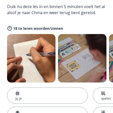
Duik nu deze les in en binnen 5 minuten voelt het al
alsof je naar China en weer terug bent gereisd.
18 te leren woorden/zinnen
你
玩
jij; je
spelen
来
还