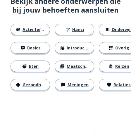
Bekijk andere onderwerpen die
bij jouw behoeften aansluiten
Activiteiten
Hanzi
Onderwij
Basics
Introducties
Overig
Eten
Maatschappij
Reizen
Gezondheid
Meningen
Relaties
Download op de