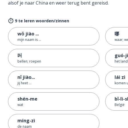
alsof je naar China en weer terug bent gereisd.
9 te leren woorden/zinnen
wǒ jiào ...
哪
mijn naam is ...
waar; w
叫
guó-j
bellen; roepen
het land
nǐ jiào...
lái zì
jij heet ...
komen u
shén-me
bǐ-lì-s
wat
België
míng-zì
de naam