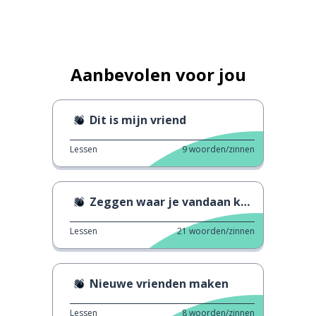
Aanbevolen voor jou
Dit is mijn vriend
Lessen
9
woorden/zinnen
Zeggen waar je vandaan komt
Lessen
21
woorden/zinnen
Nieuwe vrienden maken
Lessen
8
woorden/zinnen