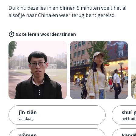
Duik nu deze les in en binnen 5 minuten voelt het al
alsof je naar China en weer terug bent gereisd.
92 te leren woorden/zinnen
jīn-tiān
shuí-
vandaag
het fruit
wǒmen
kànqǐl