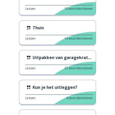
Lessen
10
woorden/zinnen
Thuis
Lessen
16
woorden/zinnen
Uitpakken van garagekratten
Lessen
37
woorden/zinnen
Kun je het uitleggen?
Lessen
9
woorden/zinnen