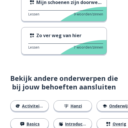
Mijn schoenen zijn doorweekt
Lessen
9
woorden/zinnen
Zo ver weg van hier
Lessen
7
woorden/zinnen
Bekijk andere onderwerpen die
bij jouw behoeften aansluiten
Activiteiten
Hanzi
Onderwij
Basics
Introducties
Overig