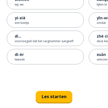
wij; we
lijken te
yí-xià
yīn-w
een beetje
omdat
dì...
zhè cì
voorvoegsel dat het rangnummer aangeeft
deze ke
dì-èr
xuǎn
tweede
selecter
Les starten