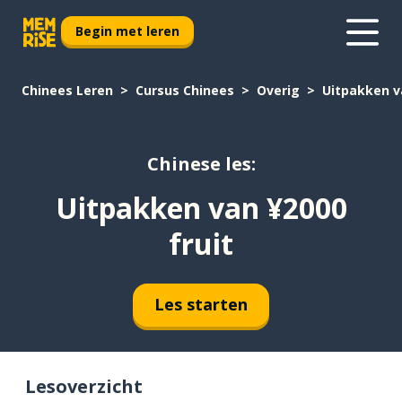
Begin met leren
Chinees Leren
Cursus Chinees
Overig
Uitpakken va
Chinese les:
Uitpakken van ¥2000
fruit
Les starten
Lesoverzicht