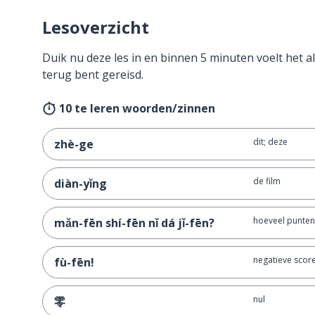
Lesoverzicht
Duik nu deze les in en binnen 5 minuten voelt het al
terug bent gereisd.
10 te leren woorden/zinnen
dit; deze
zhè-ge
de film
diàn-yǐng
hoeveel punten 
mǎn-fēn shí-fēn nǐ dá jǐ-fēn?
negatieve score
fù-fēn!
nul
零