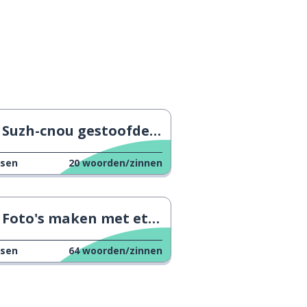
Suzh-cnou gestoofde vleesnoedels
ssen
20
woorden/zinnen
Foto's maken met eten
ssen
64
woorden/zinnen