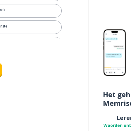
ook
inste
tenminste knapperig
Het geh
Memris
Lere
Woorden on