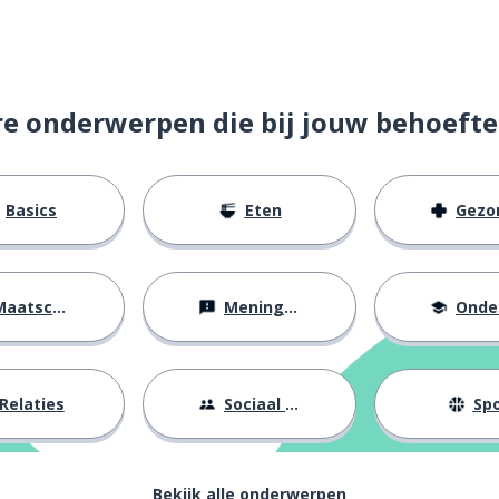
re onderwerpen die bij jouw behoefte
Basics
Eten
Gezondh
aatschappij
Meningen
Onderw
Relaties
Sociaal leven
Spo
Bekijk alle onderwerpen