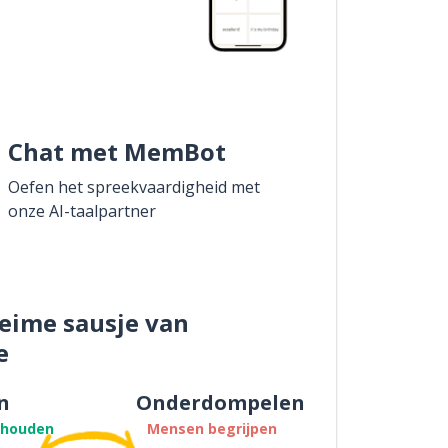
Chat met MemBot
Oefen het spreekvaardigheid met
onze AI-taalpartner
eime sausje van
e
n
Onderdompelen
thouden
Mensen begrijpen