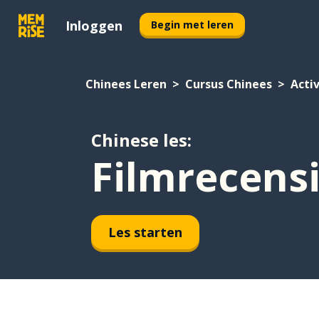
Inloggen
Begin met leren
Chinees Leren
Cursus Chinees
Acti
Chinese les:
Filmrecens
Les starten