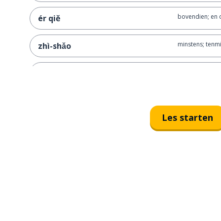
bovendien; en 
ér qiě
minstens; tenm
zhì-shǎo
de popcorn is 
zhì-shǎo bào-mǐ-huā hěn cuì
popcorn
bào-mǐ-huā
Les starten
erg knapperig
hěn cuì