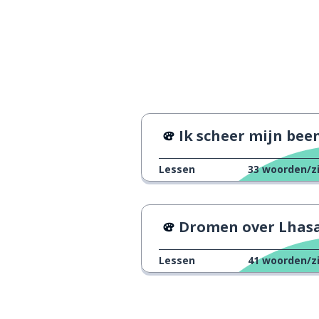
Ik scheer mijn beenhaar n
Lessen
33
woorden/z
Dromen over Lhas
Lessen
41
woorden/z