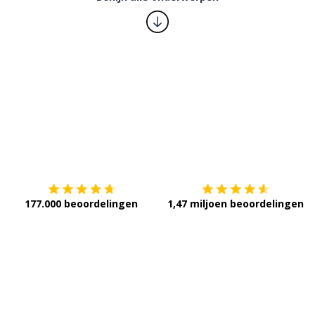
Download op de
App Store
V
177.000 beoordelingen
1,47 miljoen beoordelingen