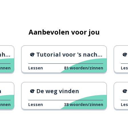
Aanbevolen voor jou
iet
Tutorial voor 's nachts foto's maken
innen
Lessen
81
woorden/zinnen
Le
a
De weg vinden
innen
Lessen
38
woorden/zinnen
Le