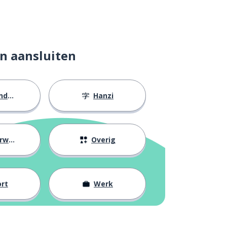
n aansluiten
eid
Hanzi
ijs
Overig
rt
Werk