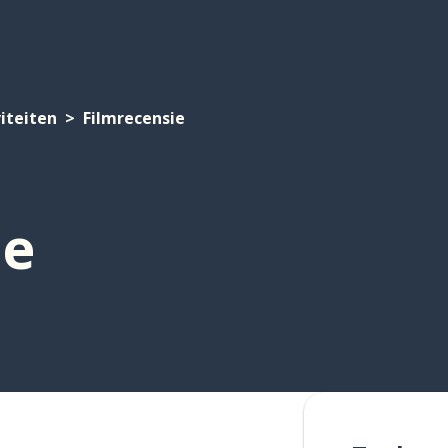
viteiten
Filmrecensie
ie