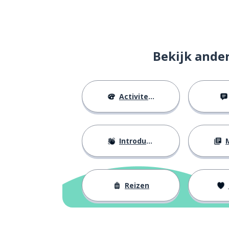
Bekijk ande
Activiteiten
Introducties
M
Reizen