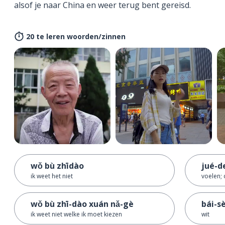
alsof je naar China en weer terug bent gereisd.
20 te leren woorden/zinnen
wǒ bù zhīdào
jué-d
ik weet het niet
voelen;
wǒ bù zhī-dào xuán nǎ-gè
bái-s
ik weet niet welke ik moet kiezen
wit