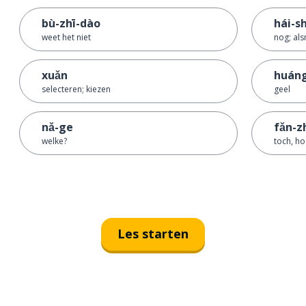
bù-zhī-dào
hái-sh
weet het niet
nog; al
xuǎn
huáng
selecteren; kiezen
geel
nǎ-ge
fǎn-z
welke?
toch, ho
Les starten