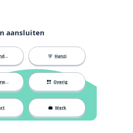
n aansluiten
eid
Hanzi
ijs
Overig
rt
Werk