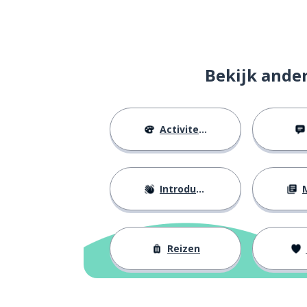
Bekijk ande
Activiteiten
Introducties
M
Reizen