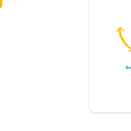
r kleding)
Be
ngen
efoon