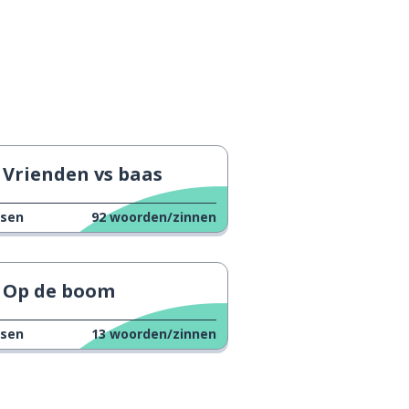
Vrienden vs baas
ssen
92
woorden/zinnen
Op de boom
ssen
13
woorden/zinnen