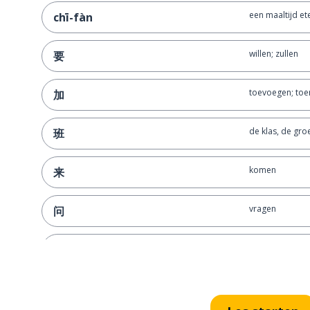
een maaltijd et
chī-fàn
willen; zullen
要
toevoegen; toe
加
de klas, de gro
班
komen
来
vragen
问
moeder
妈
een punt; uur
点