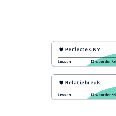
kan; zou kunne
ké-yǐ
de kleding
yī-fú
kijken
看
Perfecte CNY
nee, dat gaat n
bú-huì de
Lessen
13
woorden/z
vertellen; zegg
gào su
hallo
ní-hǎo
Relatiebreuk
Lessen
13
woorden/z