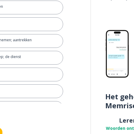
en
nemen; aantrekken
ep; de dienst
Het geh
Memris
Lere
Woorden on