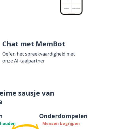
Chat met MemBot
Oefen het spreekvaardigheid met
onze AI-taalpartner
eime sausje van
e
n
Onderdompelen
thouden
Mensen begrijpen