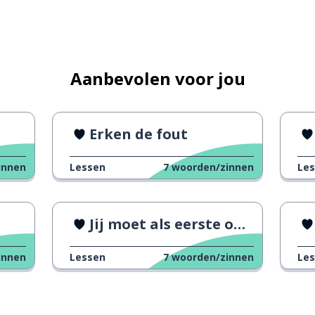
n
Aanbevolen voor jou
Erken de fout
iet gebeuren
innen
Lessen
7
woorden/zinnen
Le
en
Jij moet als eerste ophangen
innen
Lessen
7
woorden/zinnen
Le