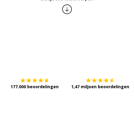
Download op de
App Store
V
177.000 beoordelingen
1,47 miljoen beoordelingen