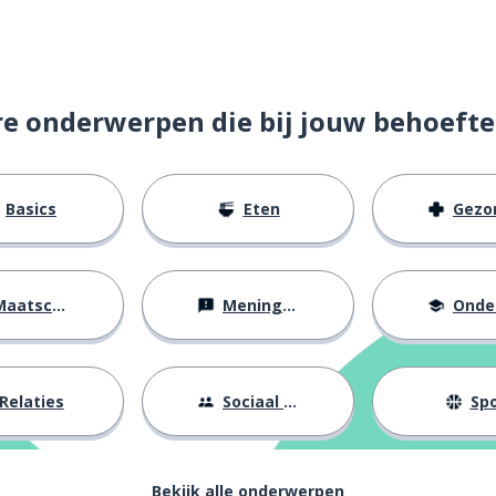
re onderwerpen die bij jouw behoefte
Basics
Eten
Gezondh
aatschappij
Meningen
Onderw
Relaties
Sociaal leven
Spo
Bekijk alle onderwerpen