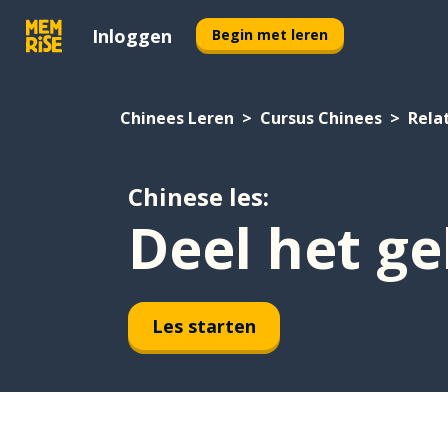
Inloggen
Begin met leren
Chinees Leren
Cursus Chinees
Rela
Chinese les:
Deel het ge
Les starten