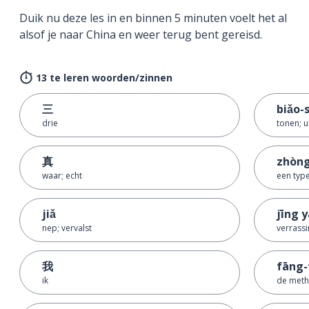
Duik nu deze les in en binnen 5 minuten voelt het al
alsof je naar China en weer terug bent gereisd.
13 te leren woorden/zinnen
三
biǎo-
drie
tonen; u
真
zhòn
waar; echt
een type
jiǎ
jīng 
nep; vervalst
verrassi
我
fāng-
ik
de met