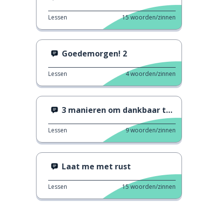
Lessen
15
woorden/zinnen
Goedemorgen! 2
Lessen
4
woorden/zinnen
3 manieren om dankbaar te zijn
Lessen
9
woorden/zinnen
Laat me met rust
Lessen
15
woorden/zinnen