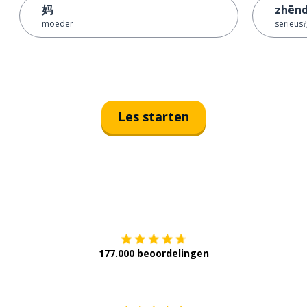
妈
zhēnd
moeder
serieus?
Les starten
Download op de
177.000 beoordelingen
Verkrijg het op