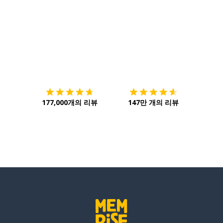
다운로드하기
앱 스토어
시작하
177,000개의 리뷰
147만 개의 리뷰