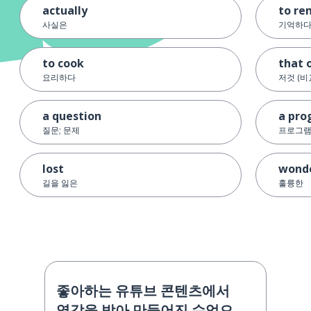
actually
to r
사실은
기억하
to cook
that 
요리하다
저것 (비
a question
a pr
질문; 문제
프로그
lost
wonde
길을 잃은
훌륭한
좋아하는 유튜브 콘텐츠에서
영감을 받아 만들어진 수업으