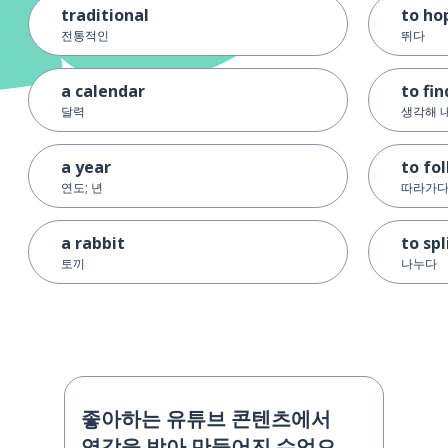
traditional
to ho
전통적인
뛰다
a calendar
to fin
달력
생각해 
a year
to fo
연도; 년
따라가다
a rabbit
to spl
토끼
나누다
좋아하는 유튜브 콘텐츠에서
영감을 받아 만들어진 수업으