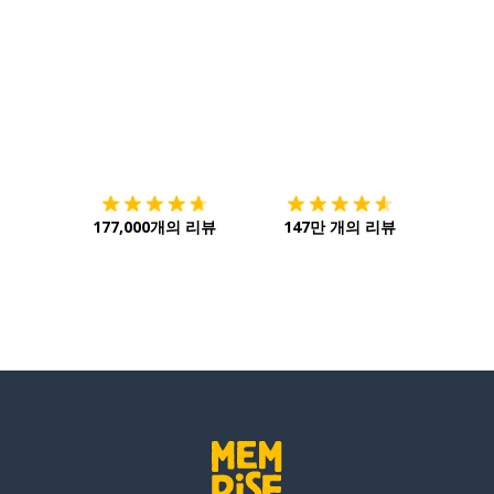
다운로드하기
앱 스토어
시작하
177,000개의 리뷰
147만 개의 리뷰