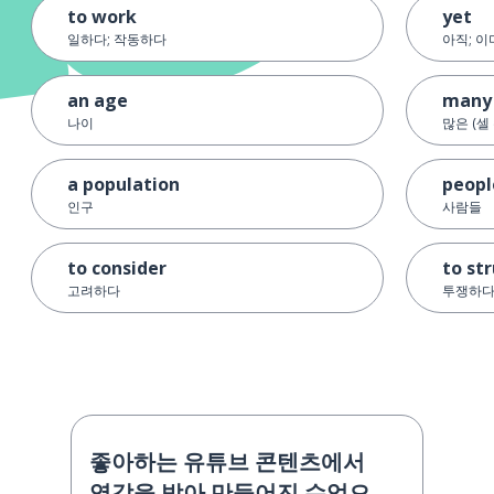
to work
yet
일하다; 작동하다
아직; 이
an age
many
나이
많은 (셀
a population
peopl
인구
사람들
to consider
to st
고려하다
투쟁하
좋아하는 유튜브 콘텐츠에서
영감을 받아 만들어진 수업으