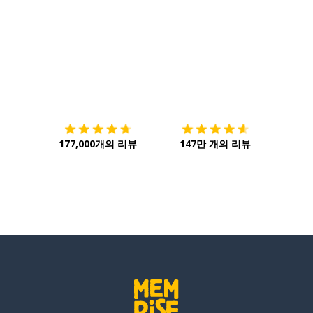
다운로드하기
앱 스토어
시작하
177,000개의 리뷰
147만 개의 리뷰