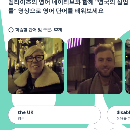
멤라이즈의 영어 네이티브와 함께 "영국의 실업
률" 영상으로 영어 단어를 배워보세요
학습할 단어 및 구문: 82개
the UK
disab
영국
장애를 