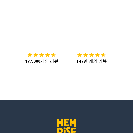
다운로드하기
앱 스토어
시작하
177,000개의 리뷰
147만 개의 리뷰