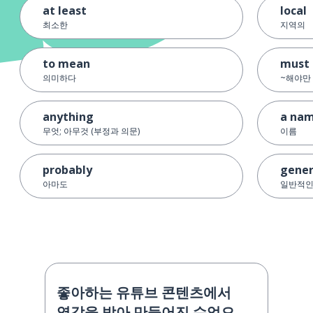
at least
local
최소한
지역의
to mean
must
의미하다
~해야만
anything
a na
무엇; 아무것 (부정과 의문)
이름
probably
gener
아마도
일반적
좋아하는 유튜브 콘텐츠에서
영감을 받아 만들어진 수업으