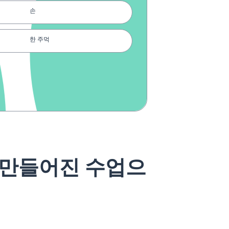
손
한 주먹
아무것도 없는; 아무것도
~ 할 수 있어요; ~ 할 수 있었어요;
~ 일지 몰라요
저항하다
 만들어진 수업으
때문에
결정하다
사람