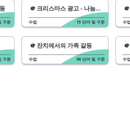
활동
크리스마스 광고 - 나눔이 사랑입니다
aussi
및 구문
수업
15
단어 및 구문
수
bien
trop
잔치에서의 가족 갈등
la vie
및 구문
수업
96
단어 및 구문
수
un permis
seul
se reposer
다운로드하기
앱 스토어
시작하
écouter