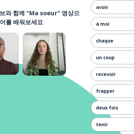
avoir
 함께 "Ma soeur" 영상으
단어를 배워보세요
à moi
chaque
un coup
recevoir
frapper
deux fois
tenir