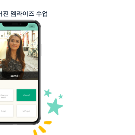
결코 ~ 않다; 절대 ~ 않다
어진 멤라이즈 수업
말하다
그것; 어느; 그러면
이다
쉬운
믿다
같은
머물다; 남다