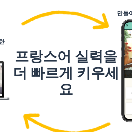
jamais
만들
dire
한
que
프랑스어 실력을
être
더 빠르게 키우세
facile
요
croire
même
rester