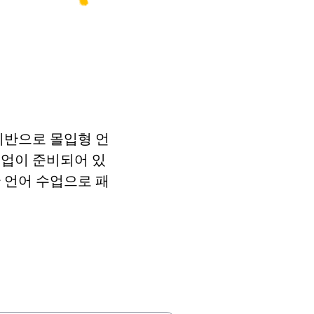
알다
원하다; ~ 하기를 바라다
연결
기반으로 몰입형 언
연결하다
수업이 준비되어 있
 언어 수업으로 패
날; 일
.
태어나다
그러면; 그럼
흐르다; 가라앉다