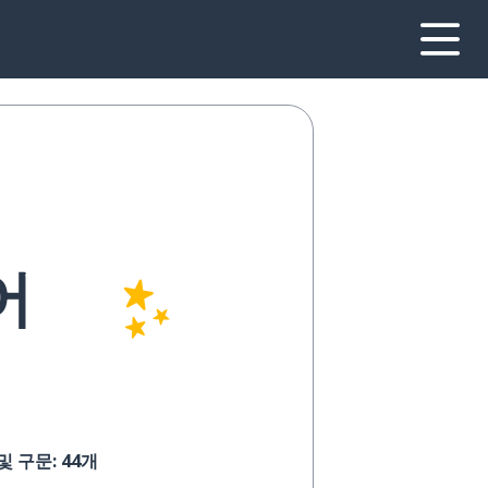
어
 구문: 44개