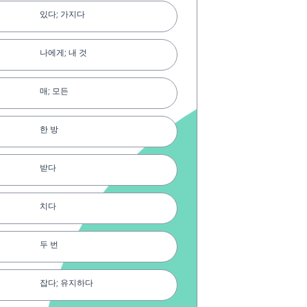
있다; 가지다
나에게; 내 것
매; 모든
한 방
받다
치다
두 번
잡다; 유지하다