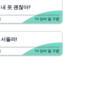
내 옷 괜찮아?
역시
업
11
단어 및 구문
좋은; 잘
너무; 너무 많은
서둘러!
삶
업
11
단어 및 구문
허가
혼자
휴식하다
세요
구글 플레이
듣다