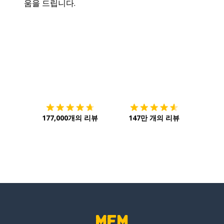
움을 드립니다.
다운로드하기
앱 스토어
시작하
177,000개의 리뷰
147만 개의 리뷰