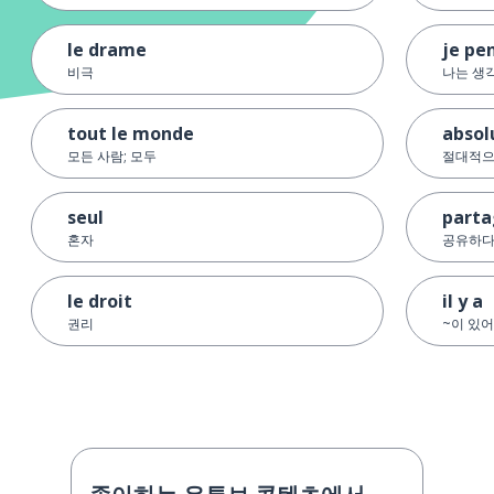
le drame
je pe
비극
나는 생
tout le monde
abso
모든 사람; 모두
절대적
seul
parta
혼자
공유하
le droit
il y a
권리
~이 있