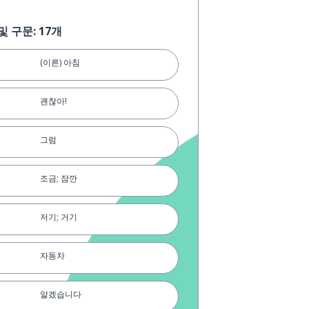
 구문: 17개
(이른) 아침
괜찮아!
그럼
조금; 잠깐
저기; 거기
자동차
알겠습니다