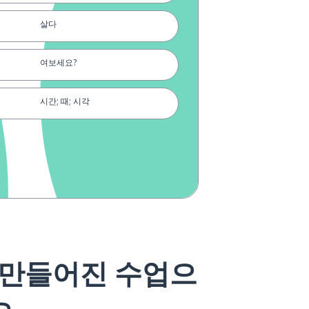
살다
여보세요?
시간; 때; 시각
보다
그렇게
택시
안 된다
 만들어진 수업으
너; 당신 (단수)