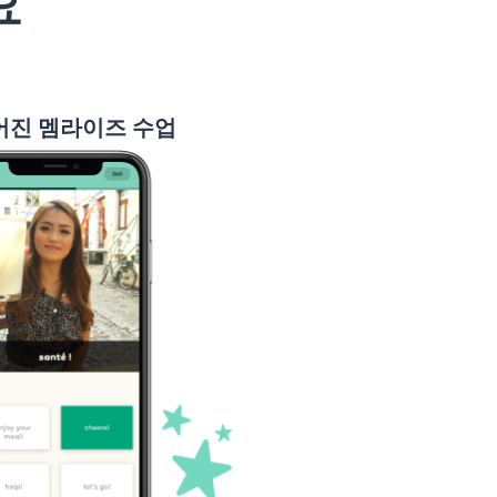
요
엔
가다; 걷다
어진 멤라이즈 수업