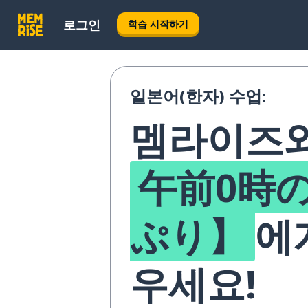
로그인
학습 시작하기
일본어(한자) 수업:
멤라이즈와
午前0時
ぷり】
에
우세요!