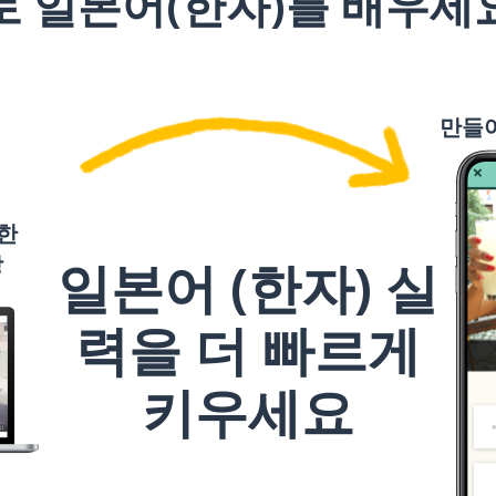
로 일본어(한자)를 배우세
円
行く
만들
한
상
일본어 (한자) 실
력을 더 빠르게
키우세요