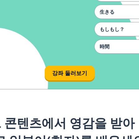
生きる
もしもし？
時間
見る
강좌 둘러보기
そう
タクシー
ダメです
 콘텐츠에서 영감을 받아
あなた