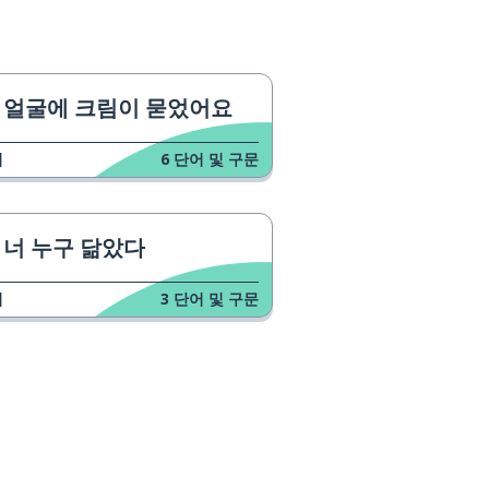
얼굴에 크림이 묻었어요
업
6
단어 및 구문
너 누구 닮았다
업
3
단어 및 구문