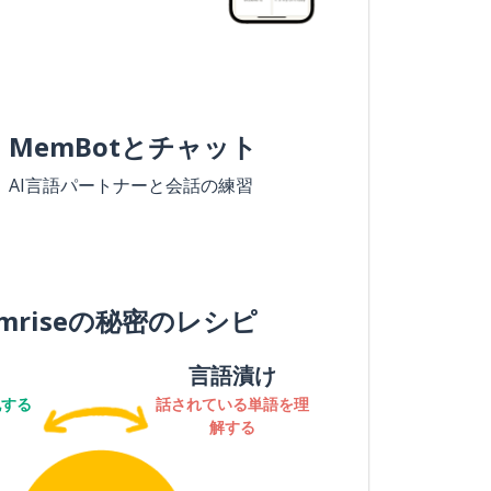
MemBotとチャット
AI言語パートナーと会話の練習
mriseの秘密のレシピ
言語漬け
記する
話されている単語を理
解する