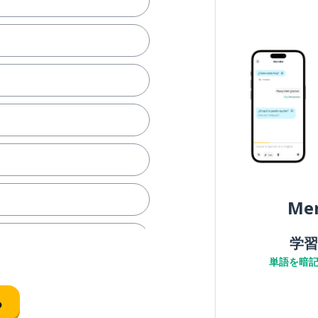
Me
学習
単語を暗
る
の午後何してますか？