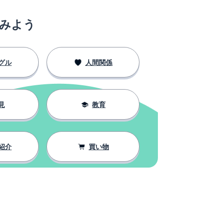
みよう
グル
人間関係
見
教育
紹介
買い物