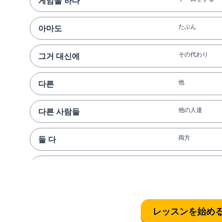
게임을 하다
たぶん
아마도
その代わり
그거 대신에
他
다른
他の人達
다른 사람들
両方
둘 다
私達二人とも
우리 둘 다
私達全員
우리 모두
レッスンを始め
他の人達は今日