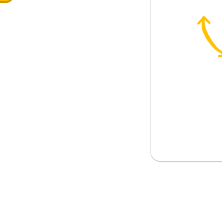
画館に行きます
図書館に行きます
の午後海辺に行きたいですか？
買い物に行くと思います