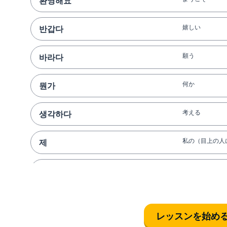
환영해요
嬉しい
반갑다
願う
바라다
何か
뭔가
考える
생각하다
私の（目上の人
제
若い
어리다
（当時）いつ
때
レッスンを始め
お母さん