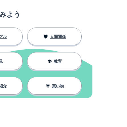
みよう
グル
人間関係
見
教育
紹介
買い物