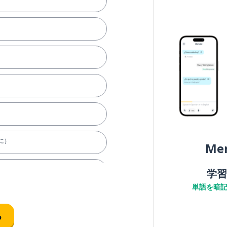
に）
Me
学習
単語を暗
る