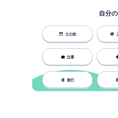
지식
自分
それなら; それで
그러면
私も
나도
その他
ミスを犯す
실수하다
仕事
感じる
느껴지다
今回
이번
旅行
発表; プレゼン
발표
私
내
アイデア