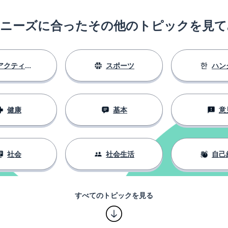
のニーズに合ったその他のトピックを見て
は(解決策)
アクティビティ
スポーツ
ハン
健康
基本
意
社会
社会生活
自己
テーション
すべてのトピックを見る