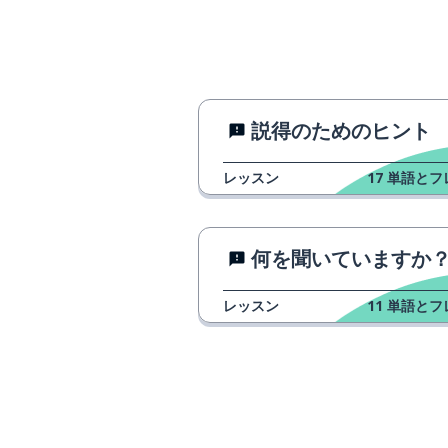
나중에
期待する
기대하다
どうも
감사해요
説得のためのヒント
チーム長
팀장님
レッスン
17
単語とフ
一生懸命にやる
열심히 하다
何を聞いていますか
ために
때문에
レッスン
11
単語とフ
〜過ぎる；とて
너무
専門的な
전문적인
知識