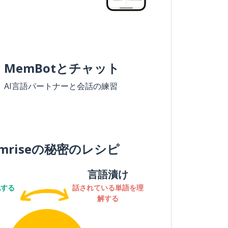
MemBotとチャット
AI言語パートナーと会話の練習
mriseの秘密のレシピ
言語漬け
記する
話されている単語を理
解する