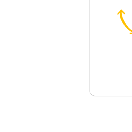
）
る
 オッケー