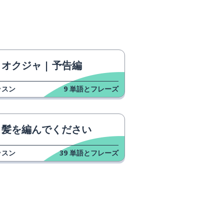
オクジャ | 予告編
ッスン
9
単語とフレーズ
髪を編んでください
ッスン
39
単語とフレーズ