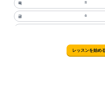
首
목
金
금
１（漢語系）
일
休む
쉬다
レッスンを始め
頭
머리
光
빛
あそこ
저기
姉(女性が使う)
언니