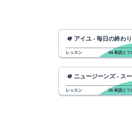
星
별
ハグ
포옹
継続的に
자꾸
アイユ - 毎日の終わり
レッスン
44
単語とフ
かわいい
예쁘다
鏡
거울
ニュージーンズ - スーパーシ
内部
속
レッスン
26
単語とフ
あなた
너
かける; 着る
걸치다