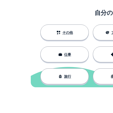
乾く; 痩せる
마르다
自分
太る
살찌다
自信
자신감
その他
仕事
旅行