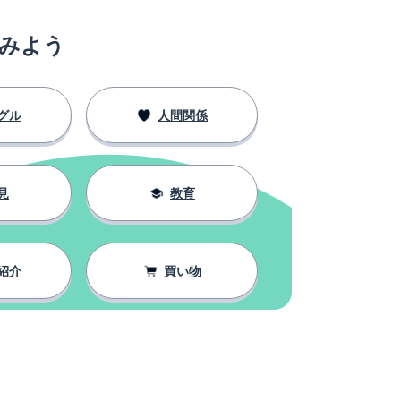
みよう
グル
人間関係
見
教育
紹介
買い物