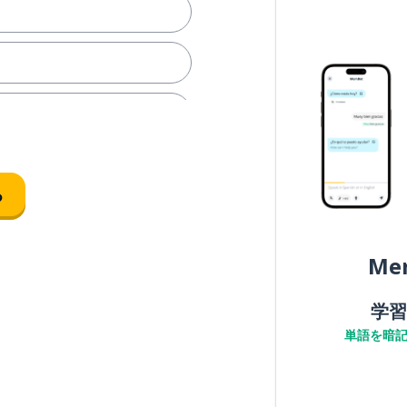
る
Me
学習
単語を暗
；年上の女性(知り合い他人共に)