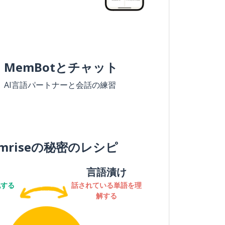
MemBotとチャット
AI言語パートナーと会話の練習
mriseの秘密のレシピ
言語漬け
記する
話されている単語を理
解する