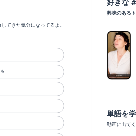
好きな 
興味のあるト
旅してきた気分になってるよ。
らも
単語を
動画に出てく