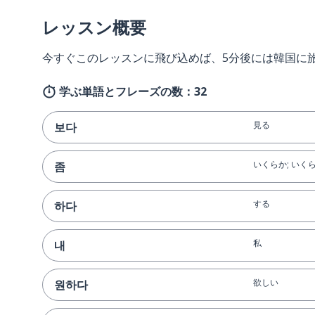
レッスン概要
今すぐこのレッスンに飛び込めば、5分後には韓国に
学ぶ単語とフレーズの数：32
見る
보다
いくらか; いく
좀
する
하다
私
내
欲しい
원하다