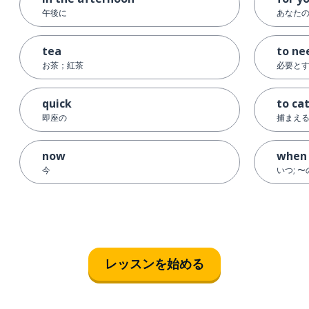
午後に
あなたの
tea
to ne
お茶；紅茶
必要と
quick
to ca
即座の
捕まえ
now
when
今
いつ; 
レッスンを始める