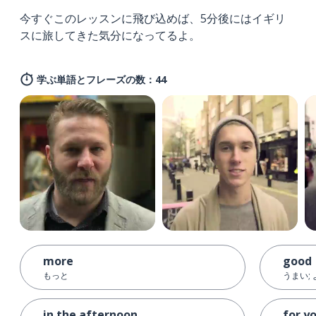
今すぐこのレッスンに飛び込めば、5分後にはイギリ
スに旅してきた気分になってるよ。
学ぶ単語とフレーズの数：44
more
good
もっと
うまい;
in the afternoon
for y