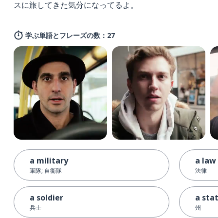
スに旅してきた気分になってるよ。
学ぶ単語とフレーズの数：27
a military
a law
軍隊; 自衛隊
法律
a soldier
a sta
兵士
州