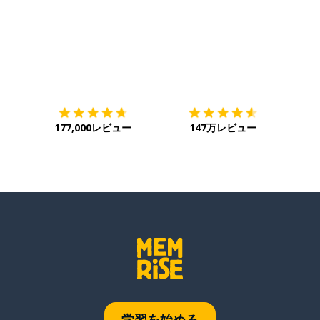
ダウンロード
App Store
ダウ
177,000レビュー
147万レビュー
学習を始める