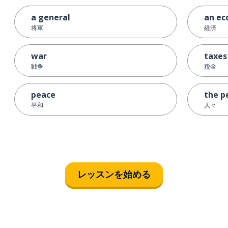
a general
an e
将軍
経済
war
taxes
戦争
税金
peace
the p
平和
人々
レッスンを始める