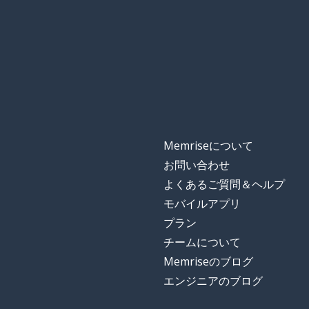
single
代わりに
instead
お祝いしましょ
let's celebrate!
多様な
diverse
Memriseについて
全体
whole
お問い合わせ
よくあるご質問＆ヘルプ
世界
a world
モバイルアプリ
プラン
信じる
to believe
チームについて
Memriseのブログ
メモ; 記述
a note
エンジニアのブログ
目覚める