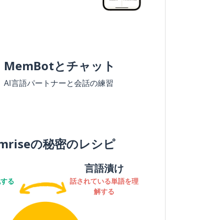
MemBotとチャット
AI言語パートナーと会話の練習
mriseの秘密のレシピ
言語漬け
記する
話されている単語を理
解する