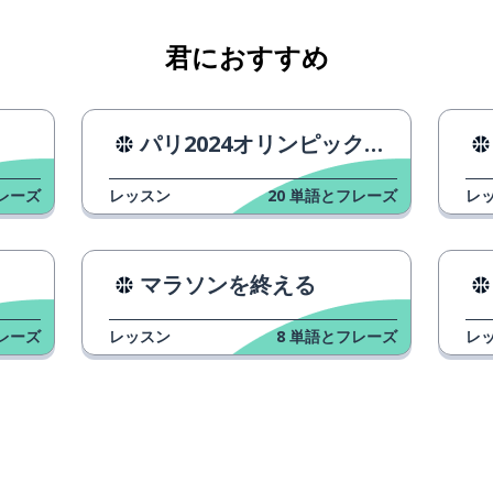
君におすすめ
決して〜ない
パリ2024オリンピックの準備
; から
レーズ
レッスン
20
単語とフレーズ
レ
マラソンを終える
レーズ
レッスン
8
単語とフレーズ
レ