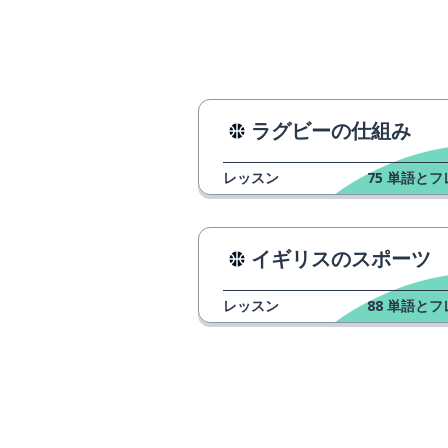
to think
人々
people
いつも〜ない; 
never
ラグビーの仕組み
なぜなら; 〜 から
because
レッスン
75
単語とフ
誰か
someone
イギリスのスポーツ
戦う
to fight
レッスン
88
単語とフ
今
now
自由
freedom
見る