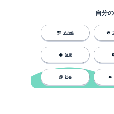
to see
自分
できるかも
I could
親切な
kind
その他
道
a way
健康
本当に？！
really?!
愛
love
社会
クラス; 階級
a class
みんな
everybody
同じ