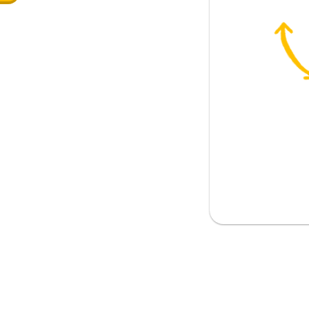
い; したがっている
ものとしてとっておく