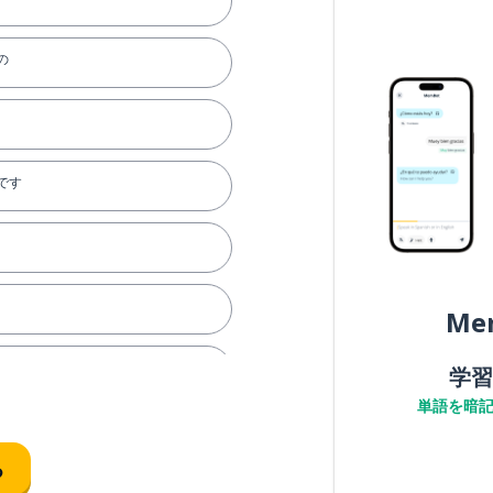
の
です
Me
学習
単語を暗
る
る