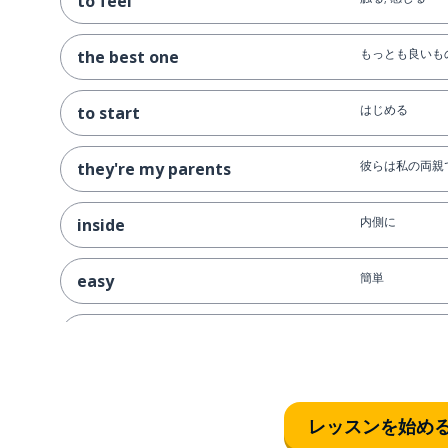
to feel
もっとも良いも
the best one
はじめる
to start
彼らは私の両親
they're my parents
内側に
inside
簡単
easy
体
a body
準備ができてい
ready
レッスンを始め
公正な