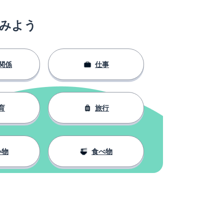
みよう
関係
仕事
育
旅行
い物
食べ物