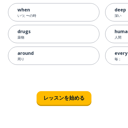
when
deep
いつ; 〜の時
深い
drugs
huma
薬物
人間
around
every
周り
毎；
レッスンを始める