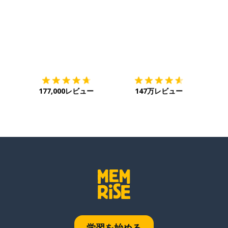
ダウンロード
App Store
ダウ
177,000レビュー
147万レビュー
学習を始める