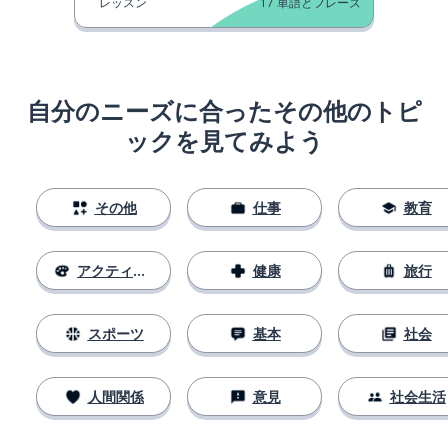
レッスン
17
単語とフレーズ
自分のニーズに合ったその他のトピ
ックを見てみよう
その他
仕事
教育
アクティビティ
健康
旅行
スポーツ
基本
社会
人間関係
意見
社会生活