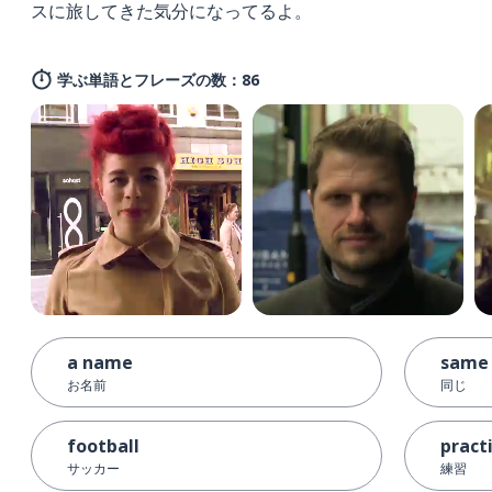
スに旅してきた気分になってるよ。
学ぶ単語とフレーズの数：86
a name
same
お名前
同じ
football
pract
サッカー
練習