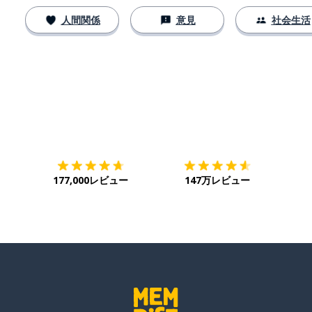
人間関係
意見
社会生活
ダウンロード
App Store
ダウ
177,000レビュー
147万レビュー