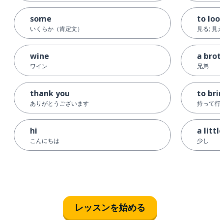
some
to lo
いくらか（肯定文）
見る; 
wine
a bro
ワイン
兄弟
thank you
to br
ありがとうございます
持って
hi
a litt
こんにちは
少し
レッスンを始める