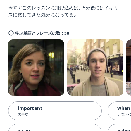
今すぐこのレッスンに飛び込めば、5分後にはイギリ
スに旅してきた気分になってるよ。
学ぶ単語とフレーズの数：58
important
when
大事な
いつ; 
a cup
a day