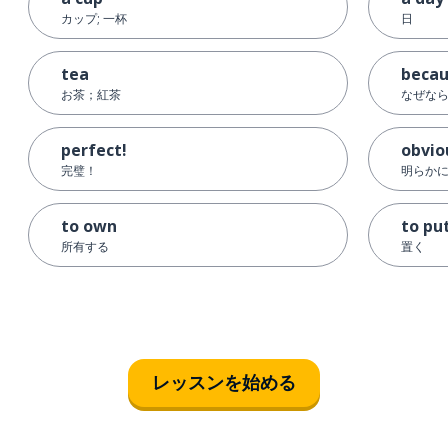
カップ; 一杯
日
tea
beca
お茶；紅茶
なぜなら;
perfect!
obvio
完璧！
明らか
to own
to pu
所有する
置く
レッスンを始める