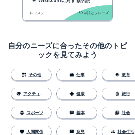
Wish.comに対する訴訟
レッスン
69
単語とフレーズ
自分のニーズに合ったその他のトピ
ックを見てみよう
その他
仕事
教育
アクティビティ
健康
旅行
スポーツ
基本
社会
人間関係
意見
社会生活