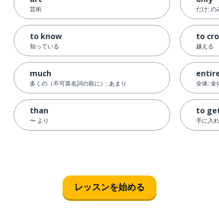
芸術
だけ; の
to know
to cr
知っている
越える
much
entir
多くの（不可算名詞の前に）; あまり
全体; 
than
to ge
〜 より
手に入
レッスンを始める