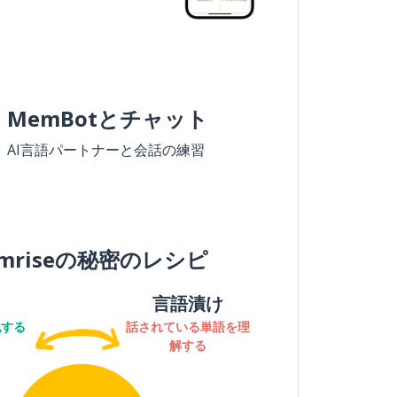
MemBotとチャット
AI言語パートナーと会話の練習
mriseの秘密のレシピ
言語漬け
記する
話されている単語を理
解する