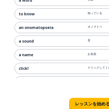
a word
知っている
to know
オノマトペ
an onomatopoeia
音
a sound
お名前
a name
クリックしてく
click!
バン！
bang!
ニャー, ニャー!
meow, meow!
レッスンを始め
明らかに