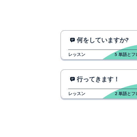
the press
切手
a stamp
金属
metal
何をしていますか?
建てる
to build
レッスン
5
単語とフ
手紙; 文字
a letter
行ってきます！
フレーズ
a phrase
レッスン
2
単語とフ
過度に使用する
to overuse
笑う
to laugh
笑い