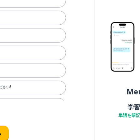
ださい!
Me
学習
単語を暗
る