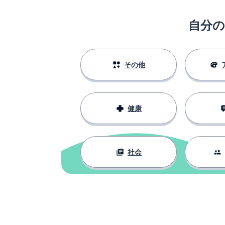
the laughter
自分
目を細める
to squint
見る
to see
その他
健康
社会