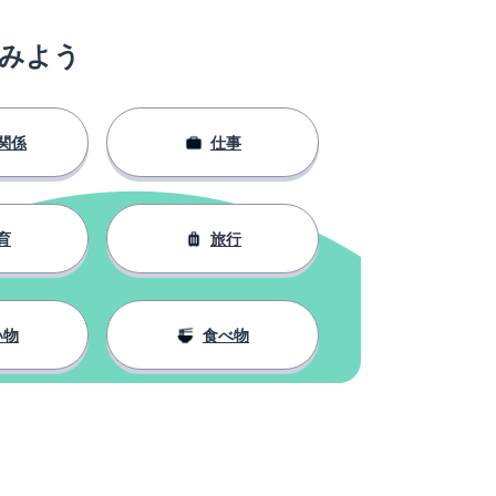
みよう
関係
仕事
育
旅行
い物
食べ物