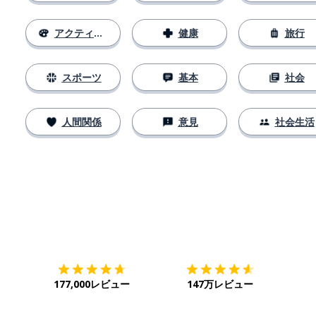
アクティビティ
健康
旅行
スポーツ
基本
社会
人間関係
意見
社会生活
ダウンロード
App Store
ダウ
177,000レビュー
147万レビュー