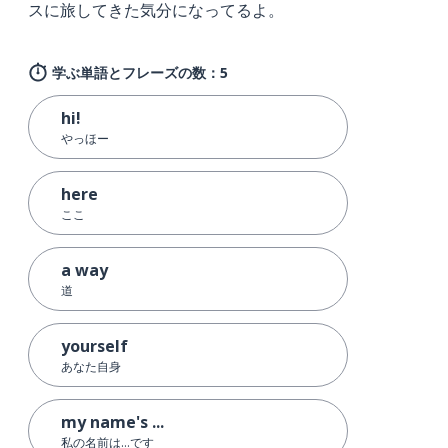
スに旅してきた気分になってるよ。
学ぶ単語とフレーズの数：5
hi!
やっほー
here
ここ
a way
道
yourself
あなた自身
my name's ...
私の名前は…です