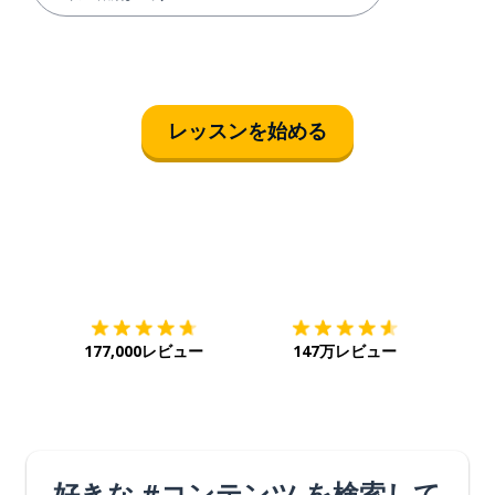
レッスンを始める
ダウンロード
App Store
ダウ
177,000レビュー
147万レビュー
好きな #コンテンツ を検索して