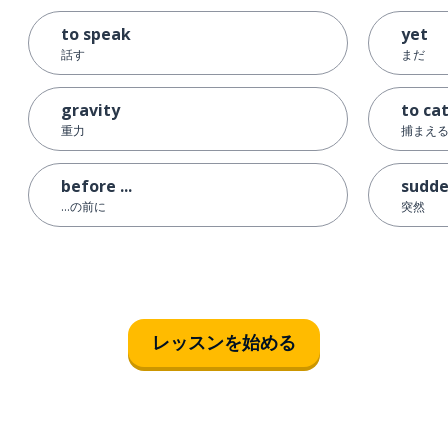
to speak
yet
話す
まだ
gravity
to ca
重力
捕まえ
before ...
sudde
…の前に
突然
レッスンを始める