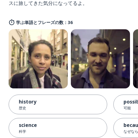
スに旅してきた気分になってるよ。
学ぶ単語とフレーズの数：36
history
possi
歴史
可能
science
beca
科学
なぜなら;