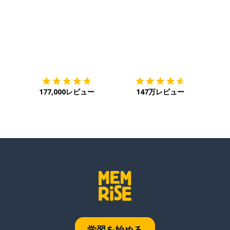
ダウンロード
App Store
ダウ
177,000レビュー
147万レビュー
学習を始める