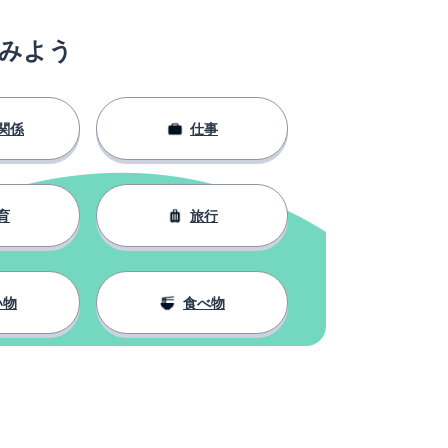
みよう
関係
仕事
育
旅行
い物
食べ物