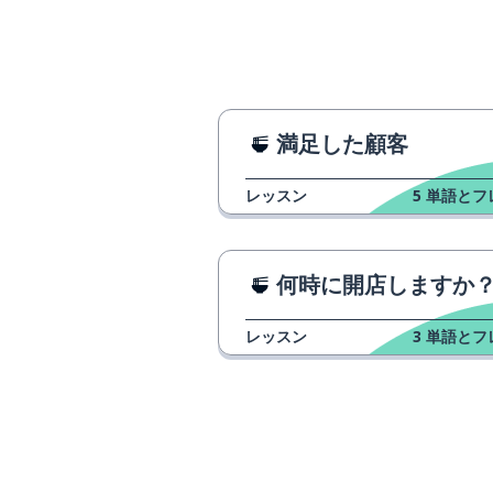
満足した顧客
レッスン
5
単語とフ
何時に開店しますか
レッスン
3
単語とフ