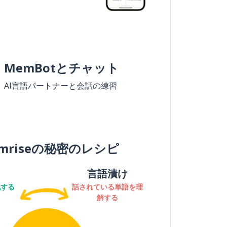
MemBotとチャット
AI言語パートナーと会話の練習
mriseの秘密のレシピ
言語漬け
記する
話されている単語を理
解する