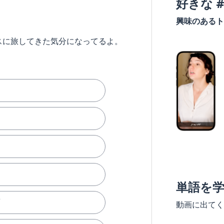
好きな 
興味のあるト
スに旅してきた気分になってるよ。
単語を
ド
動画に出てく