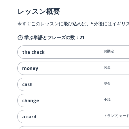
レッスン概要
今すぐこのレッスンに飛び込めば、5分後にはイギリ
学ぶ単語とフレーズの数：21
お勘定
the check
お金
money
現金
cash
小銭
change
トランプ; カー
a card