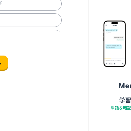
ド
る
Me
学習
単語を暗