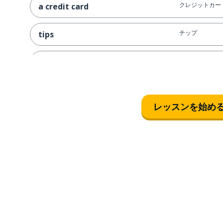
クレジットカー
a credit card
チップ
tips
赤ワイン
red wine
白ワイン
white wine
レッスンを始め
夕食
dinner (evening)
夕食を食べる
to have dinner (evening)
朝食
breakfast
朝食を食べる
to have breakfast