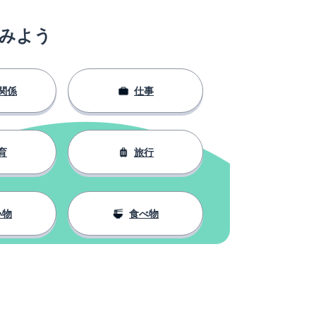
みよう
関係
仕事
育
旅行
い物
食べ物