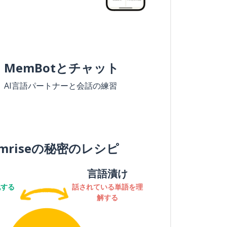
MemBotとチャット
AI言語パートナーと会話の練習
mriseの秘密のレシピ
言語漬け
記する
話されている単語を理
解する