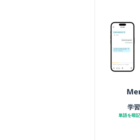
Me
学習
単語を暗