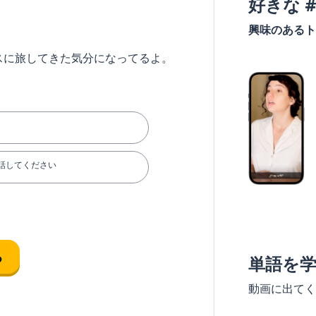
好きな 
興味のあるト
スに旅してきた気分になってるよ。
話してください
る
単語を
動画に出てく