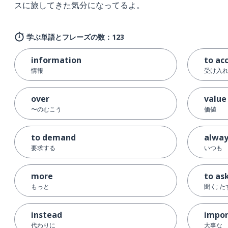
スに旅してきた気分になってるよ。
学ぶ単語とフレーズの数：123
information
to ac
情報
受け入
over
value
〜のむこう
価値
to demand
alway
要求する
いつも
more
to as
もっと
聞く; 
instead
impor
代わりに
大事な