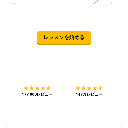
レッスンを始める
ダウンロード
App Store
ダウ
177,000レビュー
147万レビュー