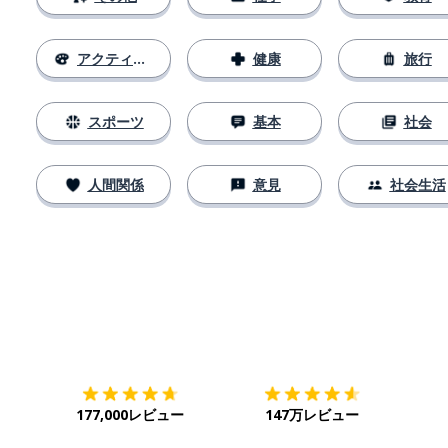
アクティビティ
健康
旅行
スポーツ
基本
社会
人間関係
意見
社会生活
ダウンロード
App Store
ダウ
177,000レビュー
147万レビュー