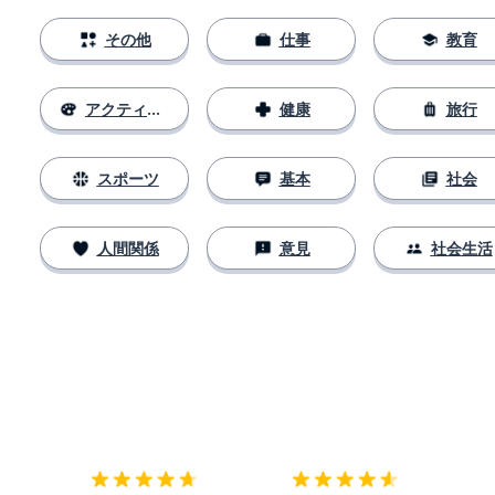
その他
仕事
教育
アクティビティ
健康
旅行
スポーツ
基本
社会
人間関係
意見
社会生活
ダウンロード
App Store
ダウ