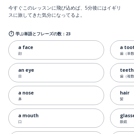
今すぐこのレッスンに飛び込めば、5分後にはイギリ
スに旅してきた気分になってるよ。
学ぶ単語とフレーズの数：23
a face
a too
顔
歯（単
an eye
teeth
目
歯（複
a nose
hair
鼻
髪
a mouth
glass
口
眼鏡