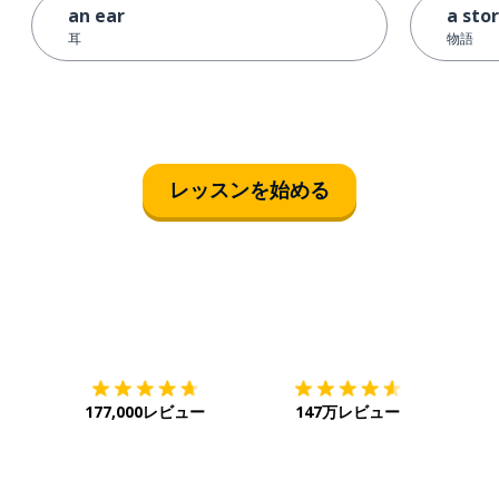
an ear
a sto
耳
物語
レッスンを始める
ダウンロード
App Store
ダウ
177,000レビュー
147万レビュー