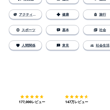
アクティビティ
健康
旅行
スポーツ
基本
社会
人間関係
意見
社会生活
ダウンロード
App Store
ダウ
177,000レビュー
147万レビュー