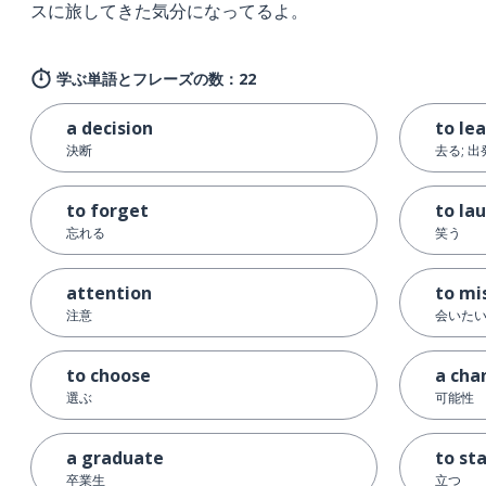
スに旅してきた気分になってるよ。
学ぶ単語とフレーズの数：22
a decision
to le
決断
去る; 
to forget
to la
忘れる
笑う
attention
to mi
注意
会いたい
to choose
a cha
選ぶ
可能性
a graduate
to st
卒業生
立つ