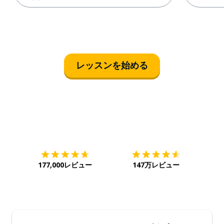
レッスンを始める
ダウンロード
App Store
ダウ
177,000レビュー
147万レビュー