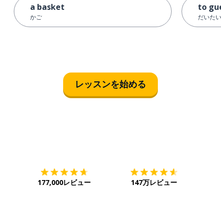
a basket
to gu
かご
だいた
レッスンを始める
ダウンロード
App Store
ダウ
177,000レビュー
147万レビュー