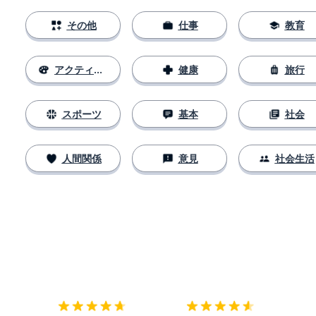
その他
仕事
教育
アクティビティ
健康
旅行
スポーツ
基本
社会
人間関係
意見
社会生活
ダウンロード
App Store
ダウ