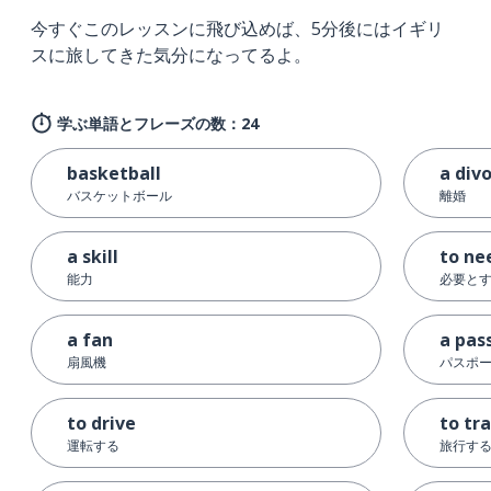
今すぐこのレッスンに飛び込めば、5分後にはイギリ
スに旅してきた気分になってるよ。
学ぶ単語とフレーズの数：24
basketball
a div
バスケットボール
離婚
a skill
to ne
能力
必要と
a fan
a pas
扇風機
パスポ
to drive
to tr
運転する
旅行す