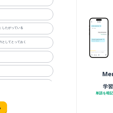
い; したがっている
のとしてとっておく
Me
学習
単語を暗
る