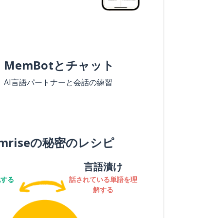
MemBotとチャット
AI言語パートナーと会話の練習
mriseの秘密のレシピ
言語漬け
記する
話されている単語を理
解する