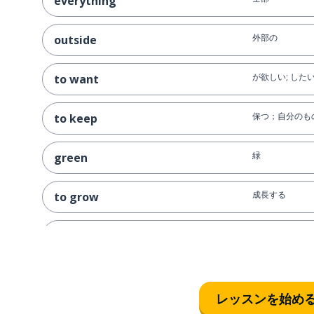
everything
外部の
outside
が欲しい; した
to want
保つ；自分のも
to keep
緑
green
成長する
to grow
内側に
inside
今
now
レッスンを始め
植物