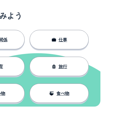
みよう
関係
仕事
育
旅行
い物
食べ物