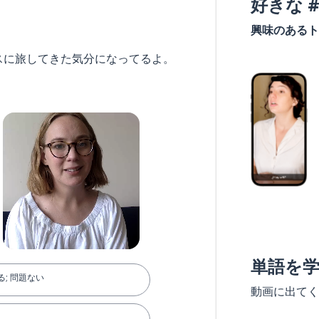
好きな 
興味のあるト
スに旅してきた気分になってるよ。
単語を
; 問題ない
動画に出てく