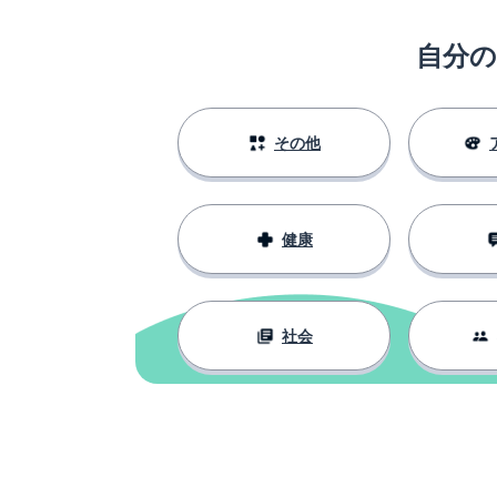
to learn
自分
愛
love
時々
sometimes
その他
死
death
健康
手に入れる
to get
誰でも
anyone
社会
話す
to talk
社員
staff
お水