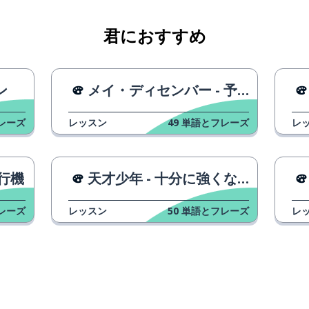
君におすすめ
ン
メイ・ディセンバー - 予告編
レーズ
レッスン
49
単語とフレーズ
レ
行機
天才少年 - 十分に強くない
レーズ
レッスン
50
単語とフレーズ
レ