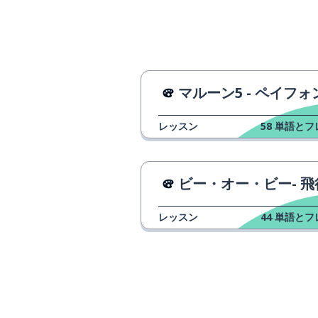
honest
全ての
all
高い
high
マルーン5 - ペイフォ
ただ; 正式
just
レッスン
58
単語とフ
を持っている
to have
ビー・オー・ビー- 飛
夢
a dream
レッスン
44
単語とフ
行く
to go
どう
how
学ぶ