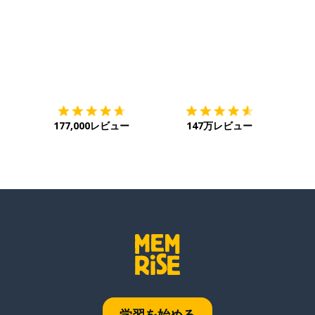
ダウンロード
App Store
ダウ
177,000レビュー
147万レビュー
学習を始める