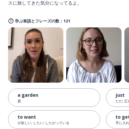
スに旅してきた気分になってるよ。
学ぶ単語とフレーズの数：121
a garden
just
庭
ただ; 正
to want
to ge
が欲しい; したい; したがっている
手に入