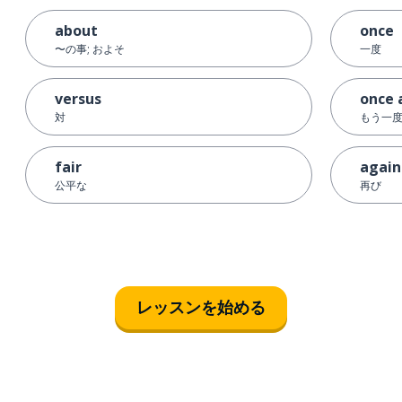
about
once
〜の事; およそ
一度
versus
once 
対
もう一
fair
again
公平な
再び
レッスンを始める