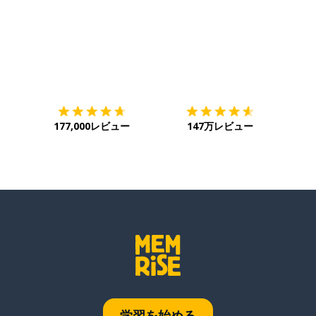
ダウンロード
App Store
ダウ
177,000レビュー
147万レビュー
学習を始める