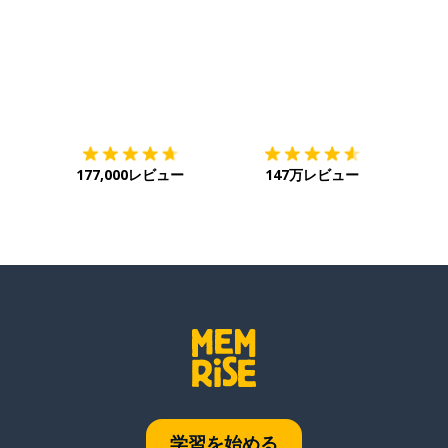
ダウンロード
App Store
ダウ
177,000レビュー
147万レビュー
学習を始める