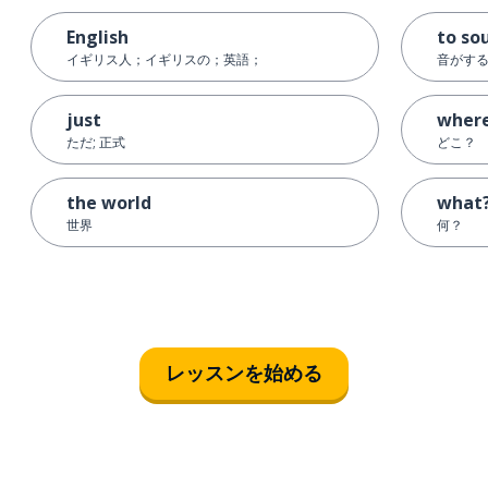
English
to so
イギリス人；イギリスの；英語；
音がす
just
wher
ただ; 正式
どこ？
the world
what
世界
何？
レッスンを始める