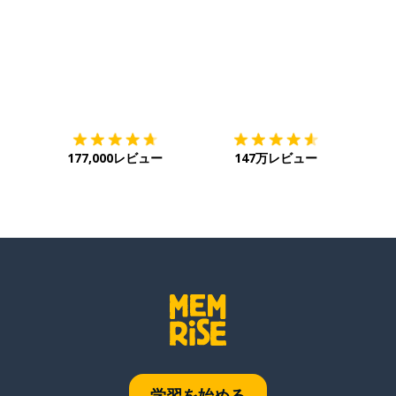
ダウンロード
App Store
ダウ
177,000レビュー
147万レビュー
学習を始める