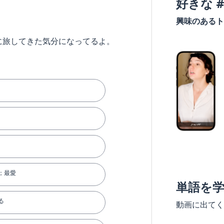
好きな 
興味のあるト
に旅してきた気分になってるよ。
；最愛
単語を
る
動画に出てく