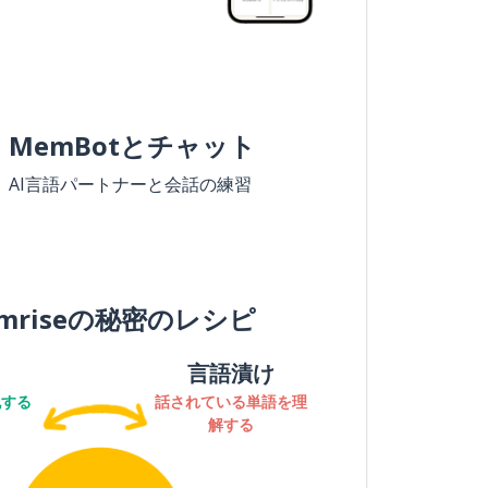
MemBotとチャット
AI言語パートナーと会話の練習
mriseの秘密のレシピ
言語漬け
記する
話されている単語を理
解する