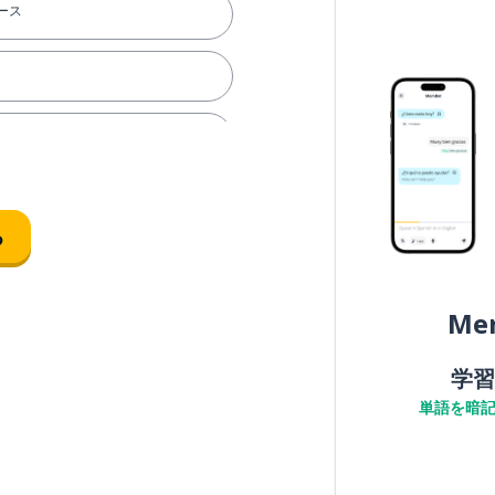
ース
素晴らしい
る
Me
学習
単語を暗