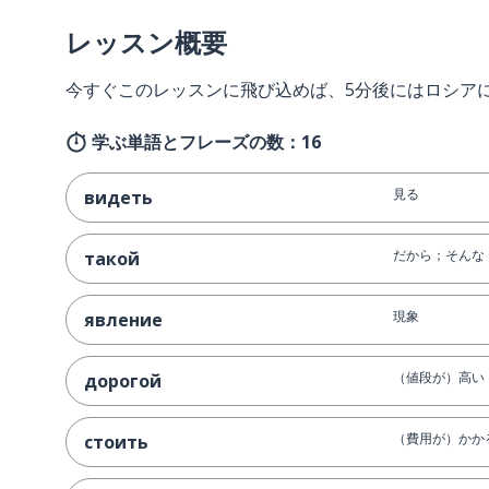
レッスン概要
今すぐこのレッスンに飛び込めば、5分後にはロシア
学ぶ単語とフレーズの数：16
見る
видеть
だから；そんな
такой
現象
явление
（値段が）高い
дорогой
（費用が）かか
стоить