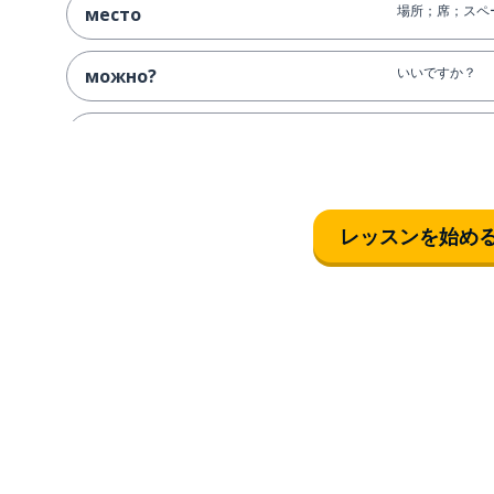
場所；席；スペ
место
いいですか？
можно?
気づく
заметить
信じられない；
невероятный
レッスンを始め
接続; 結合
соединение
黄色
жёлтый
川
река
黒
чёрный