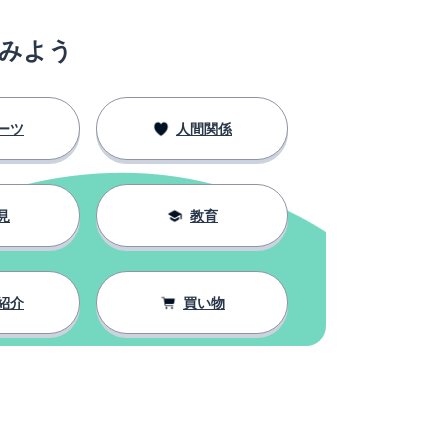
みよう
ーツ
人間関係
見
教育
紹介
買い物