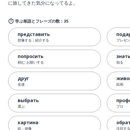
に旅してきた気分になってるよ。
学ぶ単語とフレーズの数：35
представить
пода
想像する；紹介する
プレゼ
попросить
знат
頼む; お願いする
知る
друг
живо
友達
絵画
выбрать
проф
選ぶ
プロ
картина
обра
絵；画像
注目す