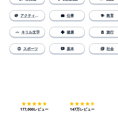
アクティビティ
仕事
教育
キリル文字
健康
旅行
スポーツ
基本
社会
ダウンロード
App Store
ダウ
177,000レビュー
147万レビュー