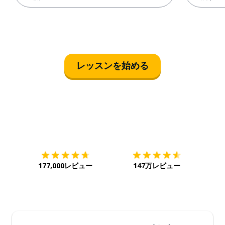
レッスンを始める
ダウンロード
App Store
ダウ
177,000レビュー
147万レビュー