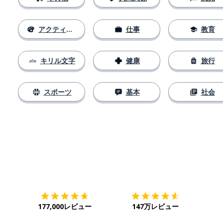
アクティビティ
仕事
教育
キリル文字
健康
旅行
スポーツ
基本
社会
ダウンロード
App Store
ダウ
177,000レビュー
147万レビュー