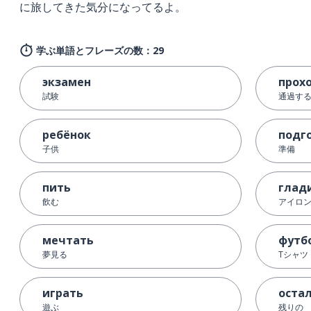
に旅してきた気分になってるよ。
学ぶ単語とフレーズの数：29
экзамен
прох
試験
通過する
ребёнок
подг
子供
準備
пить
глад
飲む
アイロ
мечтать
футб
夢見る
Tシャツ
играть
оста
遊ぶ
残りの