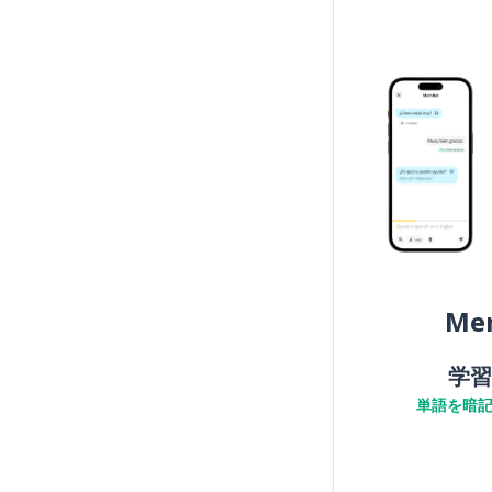
Me
学習
単語を暗