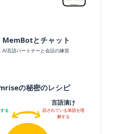
MemBotとチャット
AI言語パートナーと会話の練習
mriseの秘密のレシピ
言語漬け
記する
話されている単語を理
解する