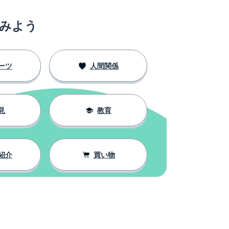
みよう
ーツ
人間関係
見
教育
紹介
買い物