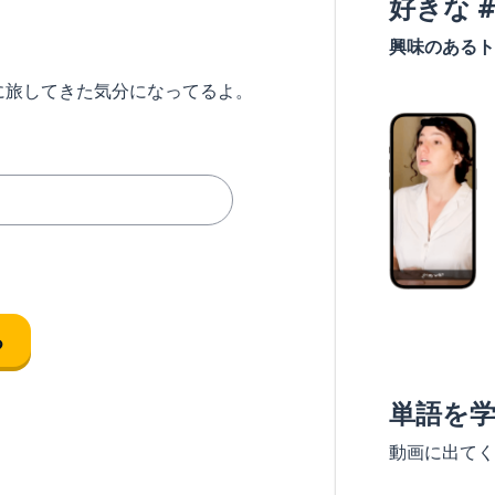
好きな 
興味のあるト
に旅してきた気分になってるよ。
る
単語を
動画に出てく