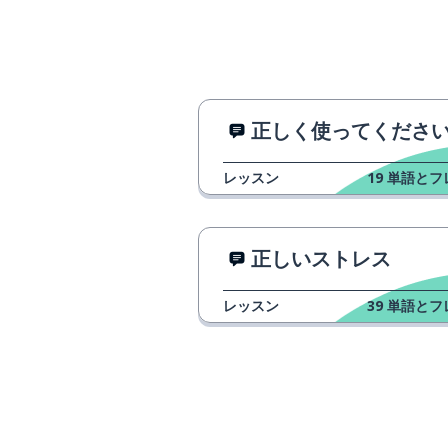
正しく使ってください：そこに行
レッスン
19
単語とフ
正しいストレス
レッスン
39
単語とフ