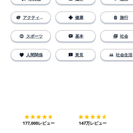
アクティビティ
健康
旅行
スポーツ
基本
社会
人間関係
意見
社会生活
ダウンロード
App Store
ダウ
177,000レビュー
147万レビュー