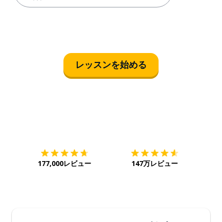
レッスンを始める
ダウンロード
App Store
ダウ
177,000レビュー
147万レビュー