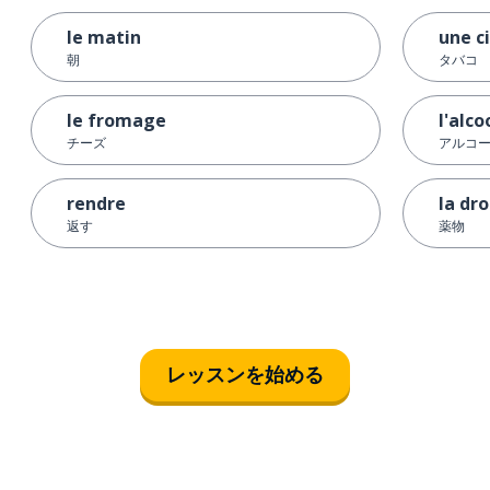
le matin
une c
朝
タバコ
le fromage
l'alco
チーズ
アルコ
rendre
la dr
返す
薬物
レッスンを始める