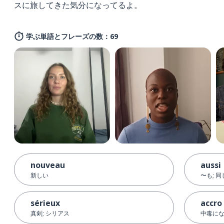
スに旅してきた気分になってるよ。
学ぶ単語とフレーズの数：69
nouveau
aussi
新しい
〜も; 
sérieux
accro
真剣; シリアス
中毒に