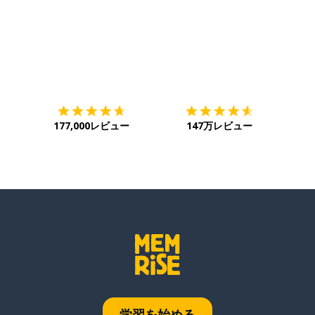
ダウンロード
App Store
ダウ
177,000レビュー
147万レビュー
学習を始める