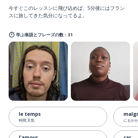
今すぐこのレッスンに飛び込めば、5分後にはフラン
スに旅してきた気分になってるよ。
学ぶ単語とフレーズの数：31
le temps
malg
時間;天気
にもか
l'amour
car