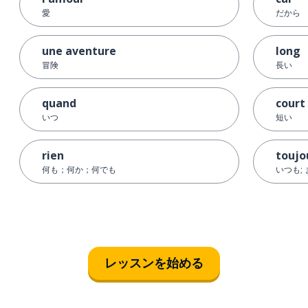
愛
だから
une aventure
long
冒険
長い
quand
court
いつ
短い
rien
toujo
何も；何か；何でも
いつも;
レッスンを始める