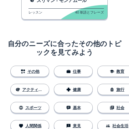
スリマン - モンアムール
レッスン
40
単語とフレーズ
自分のニーズに合ったその他のトピ
ックを見てみよう
その他
仕事
教育
アクティビティ
健康
旅行
スポーツ
基本
社会
人間関係
意見
社会生活