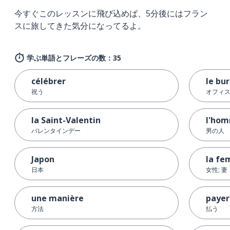
今すぐこのレッスンに飛び込めば、5分後にはフラン
スに旅してきた気分になってるよ。
学ぶ単語とフレーズの数：35
célébrer
le bu
祝う
オフィ
la Saint-Valentin
l'ho
バレンタインデー
男の人
Japon
la f
日本
女性; 妻
une manière
payer
方法
払う