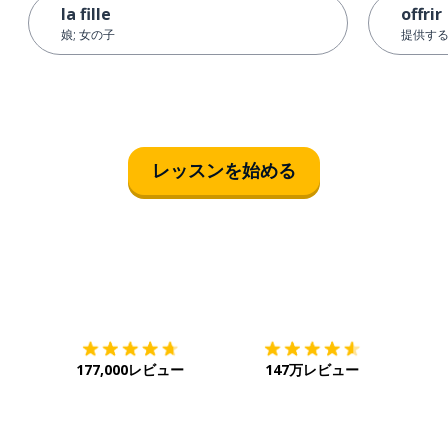
la fille
offrir
娘; 女の子
提供す
レッスンを始める
ダウンロード
App Store
ダウ
177,000レビュー
147万レビュー