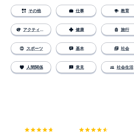
その他
仕事
教育
アクティビティ
健康
旅行
スポーツ
基本
社会
人間関係
意見
社会生活
ダウンロード
App Store
ダウ