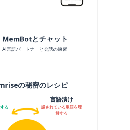
MemBotとチャット
AI言語パートナーと会話の練習
mriseの秘密のレシピ
言語漬け
記する
話されている単語を理
解する