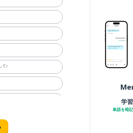
して）
Me
学習
単語を暗
る