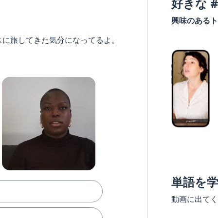
好きな 
興味のあるト
スに旅してきた気分になってるよ。
単語を
動画に出てく