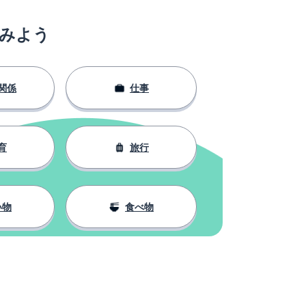
みよう
関係
仕事
育
旅行
い物
食べ物