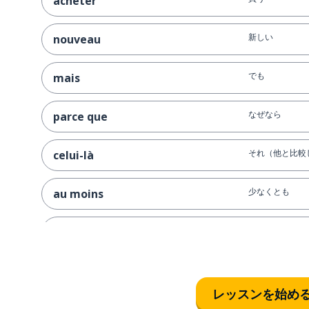
acheter
新しい
nouveau
でも
mais
なぜなら
parce que
それ（他と比較
celui-là
少なくとも
au moins
匂う; 感じる
sentir
なぜ？
pourquoi ?
レッスンを始め