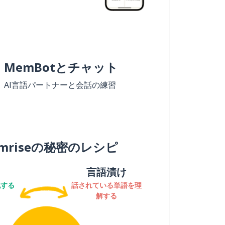
MemBotとチャット
AI言語パートナーと会話の練習
mriseの秘密のレシピ
言語漬け
記する
話されている単語を理
解する