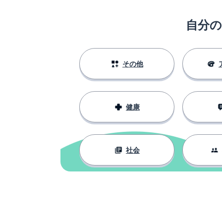
自分
その他
健康
社会