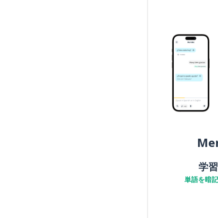
Me
学習
単語を暗