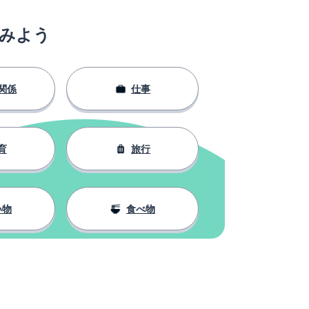
みよう
関係
仕事
育
旅行
い物
食べ物