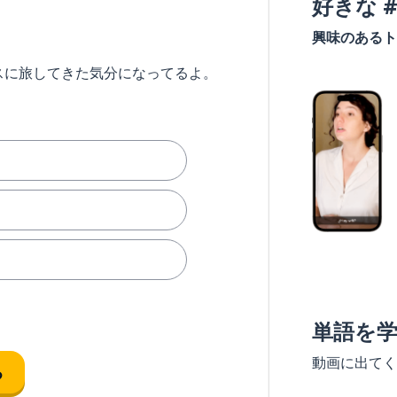
好きな 
興味のあるト
スに旅してきた気分になってるよ。
単語を
動画に出てく
る