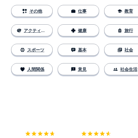
その他
仕事
教育
アクティビティ
健康
旅行
スポーツ
基本
社会
人間関係
意見
社会生活
ダウンロード
App Store
ダウ