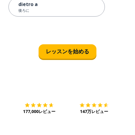
dietro a
後ろに
レッスンを始める
ダウンロード
App Store
ダウ
177,000レビュー
147万レビュー