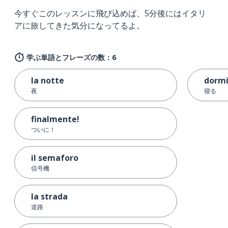
今すぐこのレッスンに飛び込めば、5分後にはイタリ
アに旅してきた気分になってるよ。
学ぶ単語とフレーズの数：6
la notte
dormi
夜
寝る
finalmente!
ついに！
il semaforo
信号機
la strada
道路